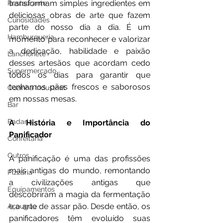
transformam simples ingredientes em 
Restaurante
deliciosas obras de arte que fazem 
Curiosidades
parte do nosso dia a dia. É um 
Hamburgueria
momento para reconhecer e valorizar 
a dedicação, habilidade e paixão 
Lanchonete
desses artesãos que acordam cedo 
Supermercado
todos os dias para garantir que 
tenhamos pães frescos e saborosos 
Cozinha Industrial
em nossas mesas.
Bar
Padaria
A História e Importância do 
Panificador
Confeitaria
Outros
A panificação é uma das profissões 
mais antigas do mundo, remontando 
Pizzaria
a civilizações antigas que 
Equipamentos
descobriram a magia da fermentação 
e a arte de assar pão. Desde então, os 
Açougue
panificadores têm evoluído suas 