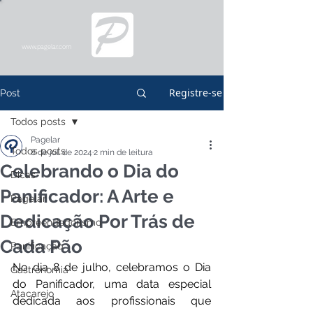
www.pagelar.com
Registre-se
Post
Todos posts
Pagelar
Todos posts
8 de jul. de 2024
2 min de leitura
Celebrando o Dia do
Dicas
Panificador: A Arte e
Pagelar
Dedicação Por Trás de
Empreendedorismo
Cada Pão
Panificação
No dia 8 de julho, celebramos o Dia 
Gastronomia
do Panificador, uma data especial 
Atacarejo
dedicada aos profissionais que 