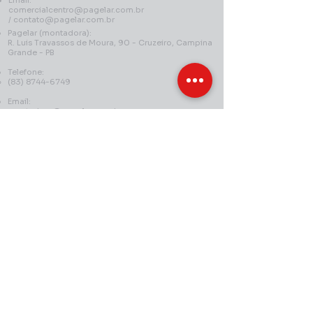
Email:
comercialcentro@pagelar.com.br
/
contato@pagelar.com.br
Pagelar (montadora):
R. Luis Travassos de Moura, 90 - Cruzeiro, Campina
Grande - PB
Telefone:
(83) 8744-6749
Email:
montadora@pagelar.com.br
/
contato@pagelar.com.br
Politicas da loja:
Termos e condições
Politica de troca, devolução e reembolso
Politica de entrega
Politica de retirada em loja
Politica de privacidade
Declaração de acessibilidade
Siga nossas redes sociais: