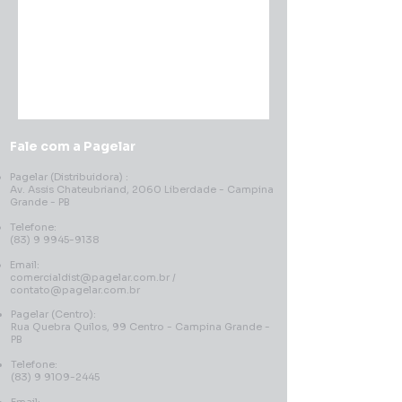
Fale com a Pagelar
Pagelar (Distribuidora) :
Av. Assis Chateubriand, 2060 Liberdade - Campina
Grande - PB
Telefone:
(83) 9 9945-9138
Email:
comercialdist@pagelar.com.br
/
contato@pagelar.com.br
Pagelar (Centro):
Rua Quebra Quilos, 99 Centro - Campina Grande -
PB
Telefone:
(83) 9 9109-2445