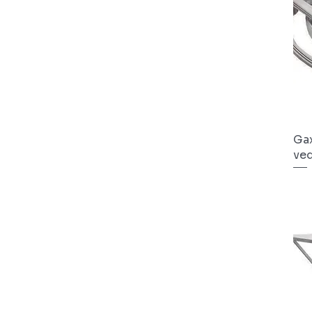
Gax
ve