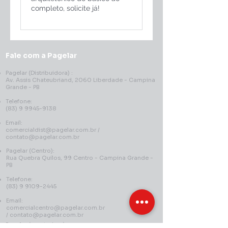
completo, solicite já!
Fale com a Pagelar
Pagelar (Distribuidora) :
Av. Assis Chateubriand, 2060 Liberdade - Campina
Grande - PB
Telefone:
(83) 9 9945-9138
Email:
comercialdist@pagelar.com.br
/
contato@pagelar.com.br
Pagelar (Centro):
Rua Quebra Quilos, 99 Centro - Campina Grande -
PB
Telefone:
(83) 9 9109-2445
Email:
comercialcentro@pagelar.com.br
/
contato@pagelar.com.br
Pagelar (montadora):