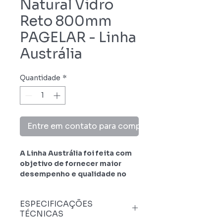
Natural Vidro
Reto 800mm
PAGELAR - Linha
Austrália
Quantidade
*
Entre em contato para comprar
A Linha Austrália foi feita com
objetivo de fornecer maior
desempenho e qualidade no
produto em questão, utilizando
das melhores matérias primas.
ESPECIFICAÇÕES
Os designs desenvolvidos pela
TÉCNICAS
Pagelar buscam ressaltar uma