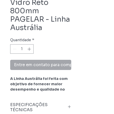
Vidro Reto
800mm
PAGELAR - Linha
Austrália
Quantidade
*
Entre em contato para comprar
A Linha Austrália foi feita com
objetivo de fornecer maior
desempenho e qualidade no
produto em questão, utilizando
das melhores matérias primas.
ESPECIFICAÇÕES
Os designs desenvolvidos pela
TÉCNICAS
Pagelar buscam ressaltar uma