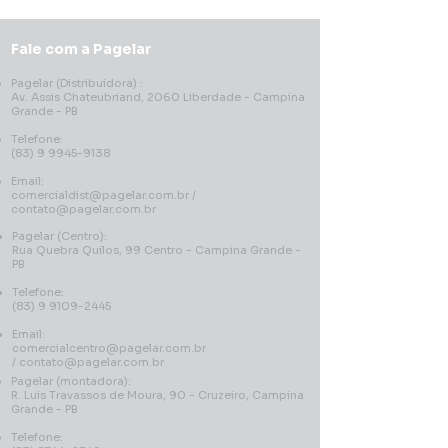
- OPCIONAIS *:
Quantidade e dimensão das
Fale com a Pagelar
prateleiras;
Pagelar (Distribuidora) :
Revestimento em Aço
Av. Assis Chateubriand, 2060 Liberdade - Campina
Inoxidável;
Grande - PB
Aço Inox 304
Telefone:
Aço Inox 430
(83) 9 9945-9138
Email:
comercialdist@pagelar.com.br
/
contato@pagelar.com.br
*Verificar disponibilidade !
Pagelar (Centro):
Rua Quebra Quilos, 99 Centro - Campina Grande -
PB
Telefone:
(83) 9 9109-2445
Email:
comercialcentro@pagelar.com.br
/
contato@pagelar.com.br
Pagelar (montadora):
R. Luis Travassos de Moura, 90 - Cruzeiro, Campina
Grande - PB
Telefone: