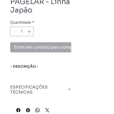
PAGELAR - Linha
Japão
Quantidade
*
Entre em contato para comprar
- DESCRIÇÃO :
Expositor caixa ;
Estrutura fabricada por tubos
ESPECIFICAÇÕES
de inox 304 20mm;
TÉCNICAS
Porta cédulas;
Rodízio de inox com rodas de
altileno 100mm;
Dimensões :
800 mm (L) x
1290 mm (A) x 730 mm (P)