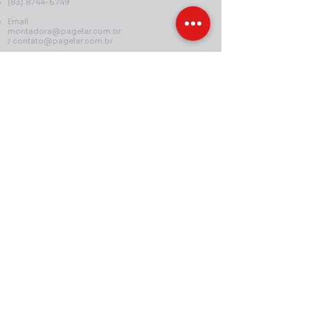
(83) 8744-6749
Email:
montadora@pagelar.com.br
/
contato@pagelar.com.br
Politicas da loja:
Termos e condições
Politica de troca, devolução e reembolso
Politica de entrega
Politica de retirada em loja
Politica de privacidade
Declaração de acessibilidade
Siga nossas redes sociais:
© 2018 por PAGELAR. Todos os direitos reservados - Equipamentos
Comerciais e Industriais
K D Comercio de Moveis e Equip. para Refri. LTDA ME - CNPJ:
21.187.920
/0001-30 -
Rua Quebra Quilos, 99 - Centro - Campina Grande,
Paraíba - Brasil