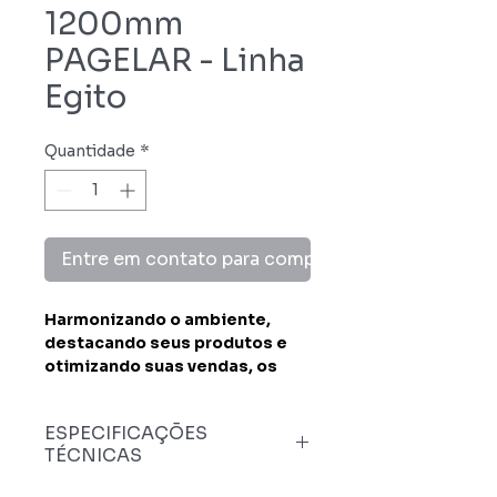
1200mm
PAGELAR - Linha
Egito
Quantidade
*
Entre em contato para comprar
Harmonizando o ambiente,
destacando seus produtos e
otimizando suas vendas, os
expositores de bancada da
linha Egito são a melhor opção
ESPECIFICAÇÕES
para expor seus produtos.
TÉCNICAS
Design sofisticado, tecnologia
avançada e inovação. Os
Dimensões :
1200 mm (L) x