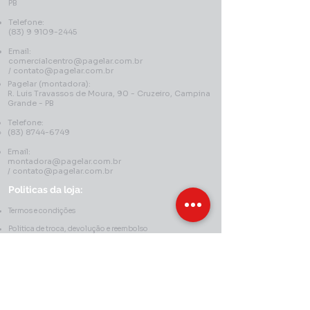
PB
Telefone:
(83) 9 9109-2445
Email:
comercialcentro@pagelar.com.br
/
contato@pagelar.com.br
Pagelar (montadora):
R. Luis Travassos de Moura, 90 - Cruzeiro, Campina
Grande - PB
Telefone:
(83) 8744-6749
Email:
montadora@pagelar.com.br
/
contato@pagelar.com.br
Politicas da loja:
Termos e condições
Politica de troca, devolução e reembolso
Politica de entrega
Politica de retirada em loja
Politica de privacidade
Declaração de acessibilidade