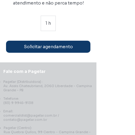
atendimento e não perca tempo!
1 h
1
Solicitar agendamento
Fale com a Pagelar
Pagelar (Distribuidora) :
Av. Assis Chateubriand, 2060 Liberdade - Campina
Grande - PB
Telefone:
(83) 9 9945-9138
Email:
comercialdist@pagelar.com.br
/
contato@pagelar.com.br
Pagelar (Centro):
Rua Quebra Quilos, 99 Centro - Campina Grande -