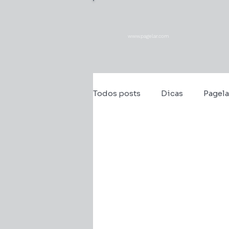
www.pagelar.com
Todos posts
Dicas
Pagela
Restaurante
Curiosidad
Cozinha Industrial
Bar
Açougue