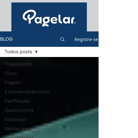
Registre-se
BLOG
Todos posts
Todos posts
Dicas
Pagelar
Empreendedorismo
Panificação
Gastronomia
Atacarejo
Restaurante