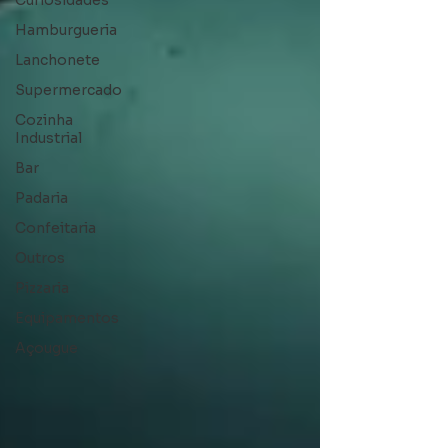
Curiosidades
Hamburgueria
Lanchonete
Supermercado
Cozinha
Industrial
Bar
Padaria
Confeitaria
Outros
Pizzaria
Equipamentos
Açougue