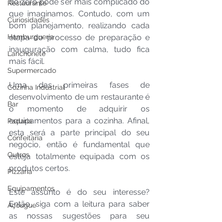
do zero pode ser mais complicado do 
Restaurante
que imaginamos. Contudo, com um 
Curiosidades
bom planejamento, realizando cada 
Hamburgueria
etapa do processo de preparação e 
inauguração com calma, tudo fica 
Lanchonete
mais fácil.
Supermercado
Uma das primeiras fases de 
Cozinha Industrial
desenvolvimento de um restaurante é 
Bar
o momento de adquirir os 
equipamentos para a cozinha. Afinal, 
Padaria
esta será a parte principal do seu 
Confeitaria
negócio, então é fundamental que 
Outros
esteja totalmente equipada com os 
produtos certos.
Pizzaria
Equipamentos
Este assunto é do seu interesse? 
Então, siga com a leitura para saber 
Açougue
as nossas sugestões para seu 