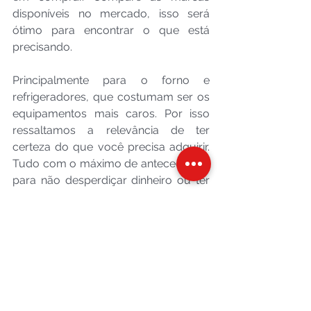
disponíveis no mercado, isso será 
ótimo para encontrar o que está 
precisando. 
Principalmente para o forno e 
refrigeradores, que costumam ser os 
equipamentos mais caros. Por isso 
ressaltamos a relevância de ter 
certeza do que você precisa adquirir. 
Tudo com o máximo de antecedência 
para não desperdiçar dinheiro ou ter 
surpresas indesejadas.
Cada restaurante, por ser focado em 
um tipo de gastronomia e estilo, é 
diferente e tem necessidades 
específicas. Inclusive no tipo de 
clientela que frequentará o espaço. O 