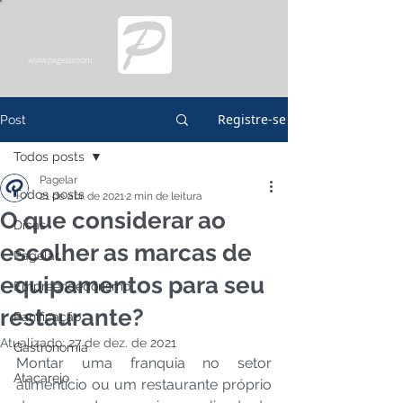
www.pagelar.com
Registre-se
Post
Todos posts
Pagelar
Todos posts
21 de abr. de 2021
2 min de leitura
O que considerar ao
Dicas
escolher as marcas de
Pagelar
equipamentos para seu
Empreendedorismo
restaurante?
Panificação
Atualizado:
27 de dez. de 2021
Gastronomia
Montar uma franquia no setor 
Atacarejo
alimentício ou um restaurante próprio 